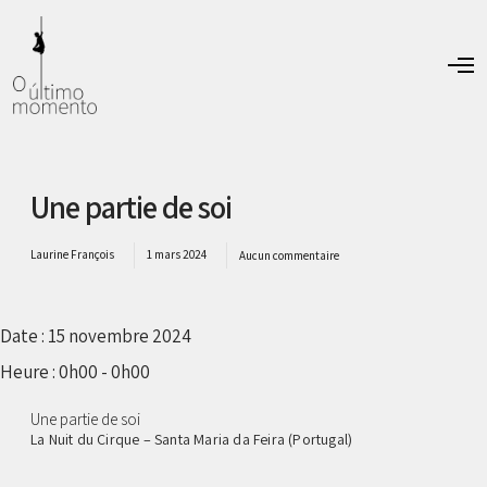
O
p
e
n
M
e
n
Une partie de soi
u
Laurine François
1 mars 2024
Aucun commentaire
Date :
15 novembre 2024
Heure :
0h00 - 0h00
Une partie de soi
La Nuit du Cirque – Santa Maria da Feira (Portugal)