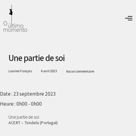
O
p
e
n
M
e
n
Une partie de soi
u
Laurine François
4 avril 2023
Aucun commentaire
Date :
23 septembre 2023
Heure :
0h00 - 0h00
Une partie de soi
ACERT – Tondela (Portugal)