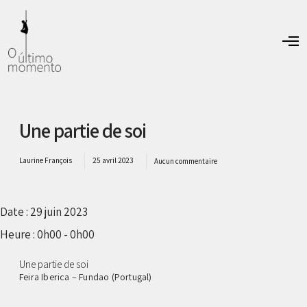
O
p
e
n
M
e
n
Une partie de soi
u
Laurine François
25 avril 2023
Aucun commentaire
Date :
29 juin 2023
Heure :
0h00 - 0h00
Une partie de soi
Feira Iberica – Fundao (Portugal)