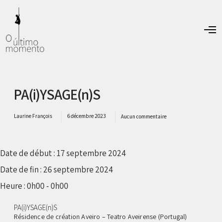
O
p
e
n
M
e
n
PA(i)YSAGE(n)S
u
Laurine François
6 décembre 2023
Aucun commentaire
Date de début :
17 septembre 2024
Date de fin :
26 septembre 2024
Heure :
0h00 - 0h00
PA(i)YSAGE(n)S
Résidence de création Aveiro – Teatro Aveirense (Portugal)