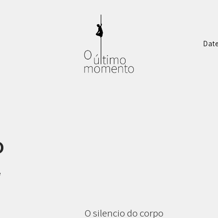
Dat
o
e
O silencio do corpo