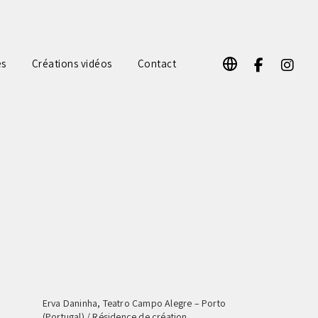
F
I
es
Créations vidéos
Contact
a
n
c
s
e
t
b
a
o
g
o
r
k
a
m
Erva Daninha, Teatro Campo Alegre – Porto
(Portugal) / Résidence de création