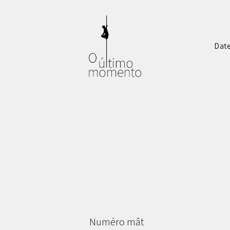
Dat
e
Numéro mât