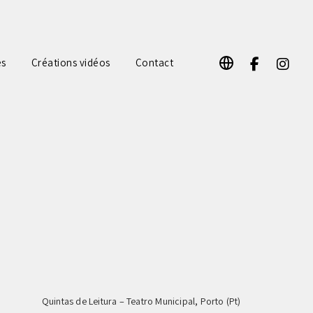
F
I
es
Créations vidéos
Contact
a
n
c
s
e
t
b
a
o
g
o
r
k
a
m
Quintas de Leitura – Teatro Municipal, Porto (Pt)