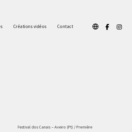
F
I
es
Créations vidéos
Contact
a
n
c
s
e
t
b
a
o
g
o
r
k
a
m
Festival dos Canais – Aveiro (Pt) / Première