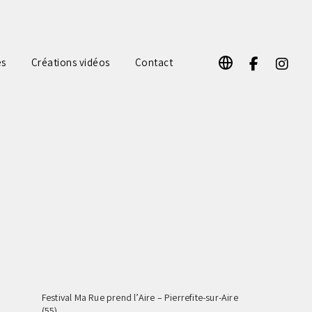
F
I
es
Créations vidéos
Contact
a
n
c
s
e
t
b
a
o
g
o
r
k
a
m
Festival Ma Rue prend l’Aire – Pierrefite-sur-Aire
(55)