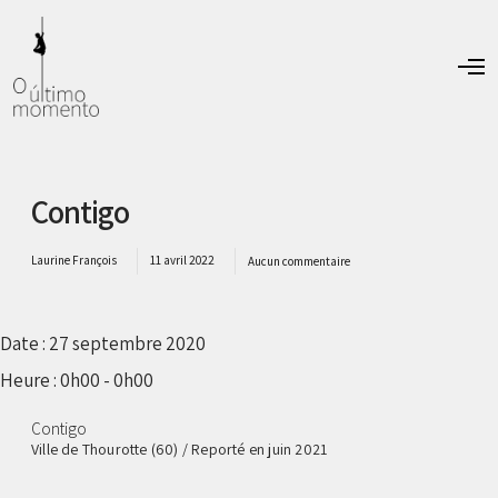
O
p
e
n
M
e
n
Contigo
u
Laurine François
11 avril 2022
Aucun commentaire
Date :
27 septembre 2020
Heure :
0h00 - 0h00
Contigo
Ville de Thourotte (60) / Reporté en juin 2021