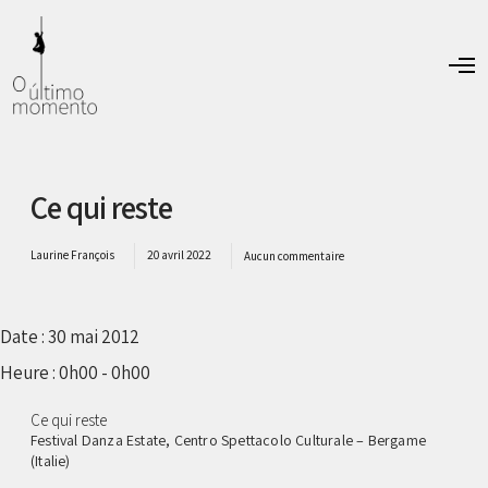
O
p
e
n
M
e
n
Ce qui reste
u
Laurine François
20 avril 2022
Aucun commentaire
Date :
30 mai 2012
Heure :
0h00 - 0h00
Ce qui reste
Festival Danza Estate, Centro Spettacolo Culturale – Bergame
(Italie)