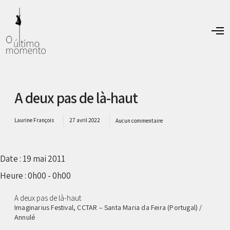
O
p
e
n
M
e
n
A deux pas de là-haut
u
Laurine François
27 avril 2022
Aucun commentaire
Date :
19 mai 2011
Heure :
0h00 - 0h00
A deux pas de là-haut
Imaginarius Festival, CCTAR – Santa Maria da Feira (Portugal) /
Annulé